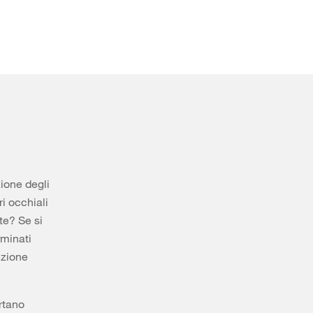
zione degli
ri occhiali
te? Se si
rminati
ezione
rtano