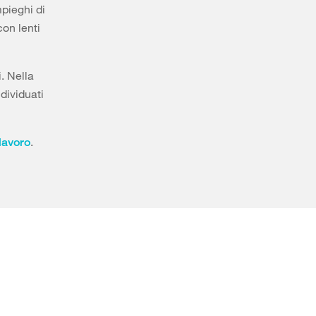
mpieghi di
con lenti
i. Nella
dividuati
.
 lavoro