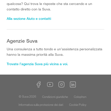
qualcosa? Qui trova le risposte che sta cercando e un
contatto diretto con la Suva.
Alla sezione Aiuto e contatti
Agenzie Suva
Una consulenza a tutto tondo e un’assistenza personalizzata
hanno la massima priorità alla Suva.
Trovate l’agenzia Suva più vicina a voi.
© Suva 2026
Condizioni giuridiche
Colophon
Informativa sulla protezione dei dati
Cookie Policy