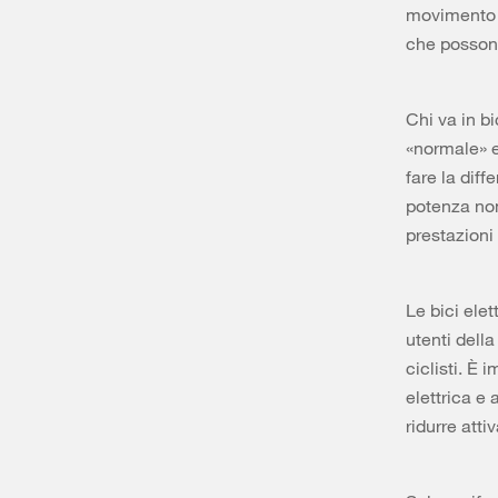
movimento a
che possono
Chi va in bi
«normale» e
fare la dif
potenza nom
prestazioni
Le bici elet
utenti dell
ciclisti. È 
elettrica e
ridurre atti