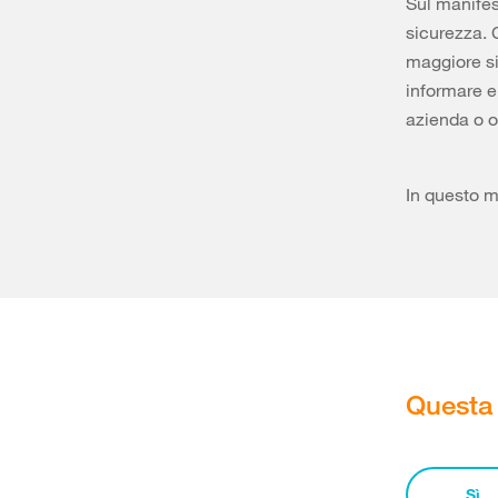
Sul manifest
sicurezza. 
maggiore sic
informare e 
azienda o o
In questo mo
Questa 
Sì