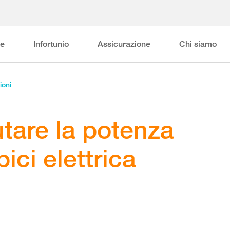
ne
Infortunio
Assicurazione
Chi siamo
ioni
tare la potenza
bici elettrica