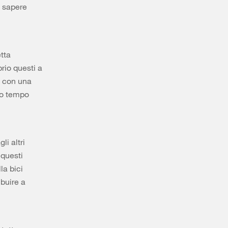
e sapere
etta
rio questi a
e con una
co tempo
li altri
 questi
la bici
buire a