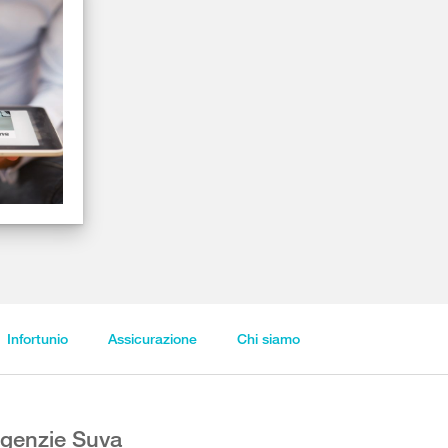
Infortunio
Assicurazione
Chi siamo
genzie Suva