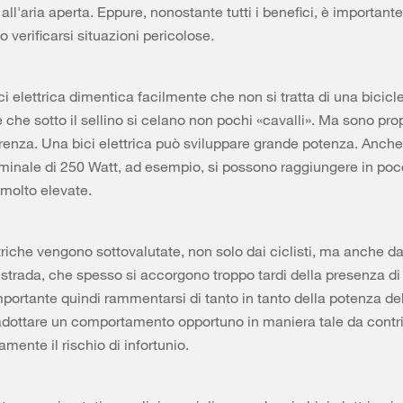
ll'aria aperta. Eppure, nonostante tutti i benefici, è important
 verificarsi situazioni pericolose.
ci elettrica dimentica facilmente che non si tratta di una bicicl
 che sotto il sellino si celano non pochi «cavalli». Ma sono prop
ferenza. Una bici elettrica può sviluppare grande potenza. Anch
inale di 250 Watt, ad esempio, si possono raggiungere in po
 molto elevate.
triche vengono sottovalutate, non solo dai ciclisti, ma anche dag
a strada, che spesso si accorgono troppo tardi della presenza di
importante quindi rammentarsi di tanto in tanto della potenza del
 adottare un comportamento opportuno in maniera tale da contri
vamente il rischio di infortunio.