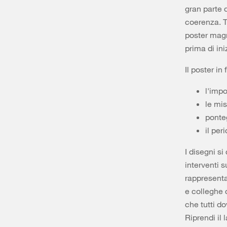
gran parte 
coerenza. T
poster magn
prima di ini
Il poster in
l'impo
le mis
ponteg
il per
I disegni si
interventi 
rappresenta
e colleghe c
che tutti d
Riprendi il 