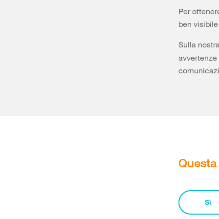
Per ottener
ben visibile
Sulla nostr
avvertenze 
comunicazio
Questa 
Sì