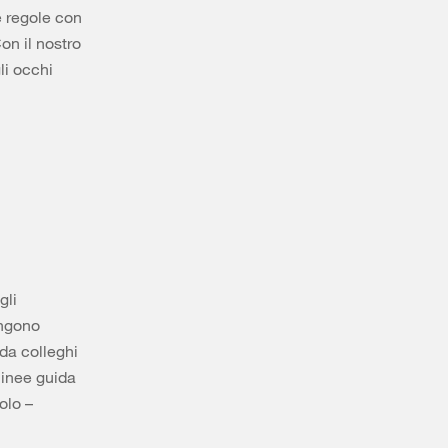
e regole con
on il nostro
li occhi
gli
engono
da colleghi
 linee guida
olo –