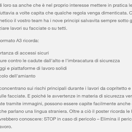
di loro sa anche che è nel proprio interesse mettere in pratica l
uttavia a volte capita che qualche regola venga dimenticata. C
etico il vostro team ha i nove principi salvavita sempre sotto g
ziare lavori su facciate o su tetti.
 formato A3 ricorda:
rtanza di accessi sicuri
ure contro le cadute dall'alto e l'imbracatura di sicurezza
gi e piattaforme di lavoro solidi
icolo dell'amianto
 concentrano sui rischi principali durante i lavori da copritetto e 
sulle facciate. E poiché le avvertenze in materia di sicurezza v
te tramite immagini, possono essere capite facilmente anche 
he parlano una lingua straniera. Oltre a ciò il poster ricorda le
ovrebbero conoscere: STOP in caso di pericolo – Elimina il peric
lavoro.