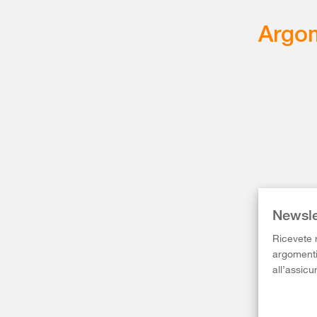
Argom
Newsle
Ricevete r
argomenti 
all’assicu