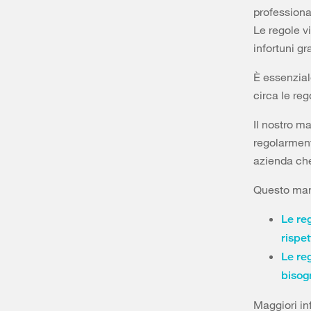
professional
Le regole vi
infortuni gra
È essenzial
circa le reg
Il nostro ma
regolarment
azienda che
Questo manif
Le reg
rispet
Le reg
bisog
Maggiori in