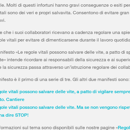
e. Molti di questi infortuni hanno gravi conseguenze o esiti pers
tali sono dei veri e propri salvavita. Consentono di evitare gran
vi.
e che i suoi collaboratori ricevano a cadenza regolare una spi
ole vitali per evitare di dimenticarsene durante il lavoro quotidi
nifesto «Le regole vitali possono salvare delle vite, a patto di s
e» intende ricordare ai responsabili della sicurezza e ai superio
 la sicurezza passa attraverso un’istruzione regolare dei collab
esto è il primo di una serie di tre. Gli altri due manifesti sono:
ole vitali possono salvare delle vite, a patto di vigilare sempre
to. Cantiere
ole vitali possono salvare delle vite. Ma se non vengono rispet
na dire STOP!
formazioni sul tema sono disponibili sulle nostre pagine «
Regole