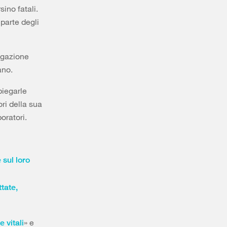
ino fatali.
 parte degli
egazione
ano.
piegarle
ri della sua
oratori.
 sul loro
tate,
» e
 vitali