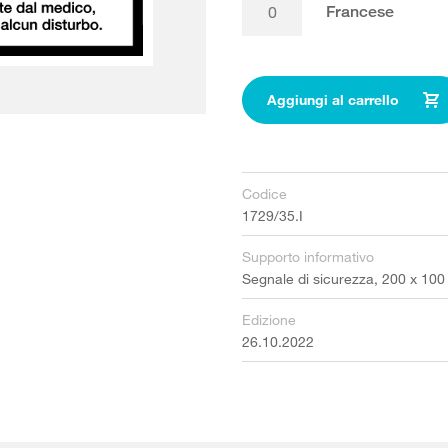
Francese
Aggiungi al carrello
Codice
1729/35.I
Supporto informativo
Segnale di sicurezza, 200 x 10
Edizione
26.10.2022