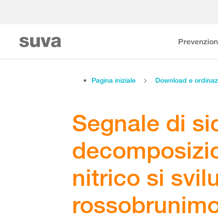
Prevenzio
Pagina iniziale
Download e ordinaz
Segnale di si
decomposizio
nitrico si sv
rossobrunimol