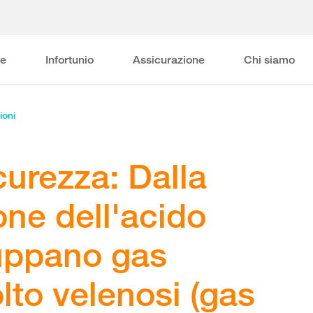
ne
Infortunio
Assicurazione
Chi siamo
ioni
curezza: Dalla
ne dell'acido
iluppano gas
to velenosi (gas