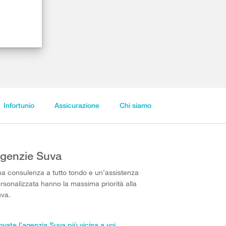
Infortunio
Assicurazione
Chi siamo
genzie Suva
a consulenza a tutto tondo e un’assistenza
rsonalizzata hanno la massima priorità alla
va.
ovate l’agenzia Suva più vicina a voi.