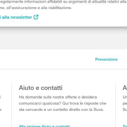
egolarmente informazioni affidabili su argomenti di attualità relativi alla
e, all’assicurazione e alla riabilitazione.
i alla newsletter
Prevenzione
Aiuto e contatti
A
i
Ha domande sulle nostre offerte o desidera
Un
comunicarci qualcosa? Qui trova le risposte che
pe
e
sta cercando e un contatto diretto con la Suva.
Su
Alla sezione Aiuto e contatti
Tr