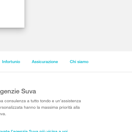
Infortunio
Assicurazione
Chi siamo
genzie Suva
a consulenza a tutto tondo e un’assistenza
rsonalizzata hanno la massima priorità alla
va.
ovate l’agenzia Suva più vicina a voi.