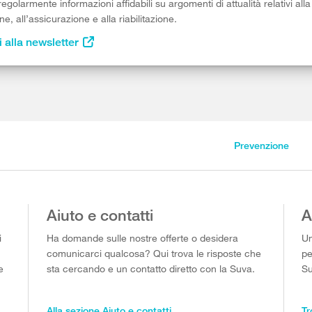
egolarmente informazioni affidabili su argomenti di attualità relativi alla
e, all’assicurazione e alla riabilitazione.
i alla newsletter
Prevenzione
Aiuto e contatti
A
i
Ha domande sulle nostre offerte o desidera
Un
comunicarci qualcosa? Qui trova le risposte che
pe
e
sta cercando e un contatto diretto con la Suva.
Su
Alla sezione Aiuto e contatti
Tr