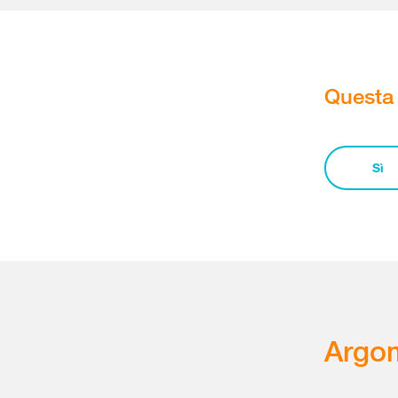
Questa 
Sì
Argom