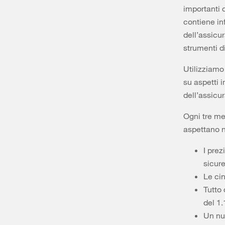
importanti d
contiene in
dell’assicur
strumenti 
Utilizziamo 
su aspetti 
dell’assicur
Ogni tre me
aspettano n
I prez
sicur
Le cin
Tutto 
del 1
Un nu