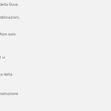
 della Suva
bblicazioni,
. Non solo
 vi
ta della
costruzione