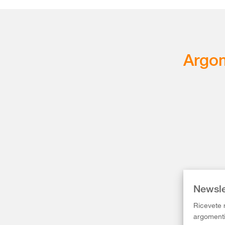
Argom
Newsle
Ricevete r
argomenti 