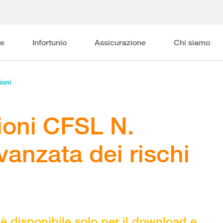
ne
Infortunio
Assicurazione
Chi siamo
ioni
oni CFSL N.
vanzata dei rischi
è disponibile solo per il download e