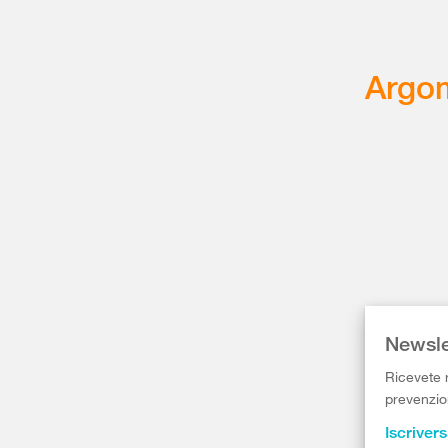
Argom
Newsle
Ricevete r
prevenzion
Iscrivers