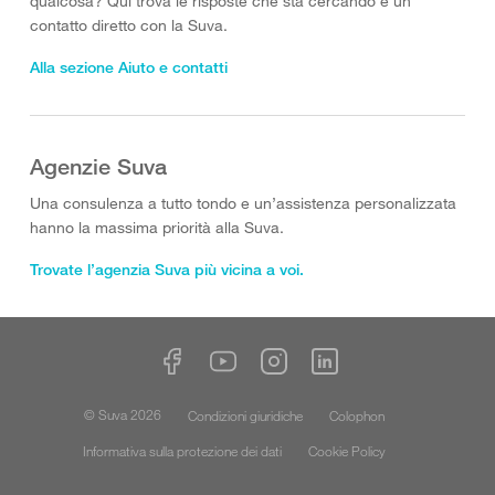
qualcosa? Qui trova le risposte che sta cercando e un
contatto diretto con la Suva.
Alla sezione Aiuto e contatti
Agenzie Suva
Una consulenza a tutto tondo e un’assistenza personalizzata
hanno la massima priorità alla Suva.
Trovate l’agenzia Suva più vicina a voi.
© Suva 2026
Condizioni giuridiche
Colophon
Informativa sulla protezione dei dati
Cookie Policy