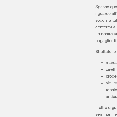
Spesso ques
riguardo al
soddisfa tu
conformi all
La nostra u
bagaglio di
Sfruttate l
marca
diret
proce
sicur
tensio
antic
Inoltre org
seminari in