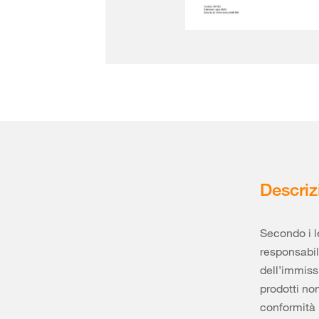
Descriz
Secondo i l
responsabili
dell’immis
prodotti no
conformità