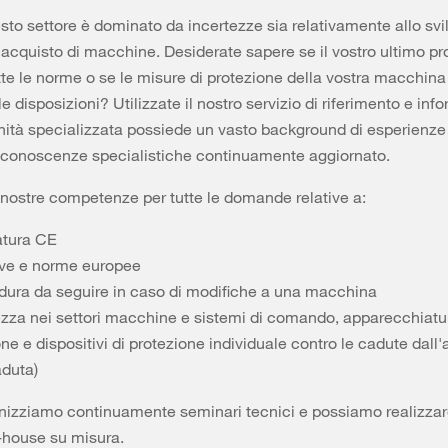
to settore è dominato da incertezze sia relativamente allo sv
l'acquisto di macchine. Desiderate sapere se il vostro ultimo pr
tte le norme o se le misure di protezione della vostra macchin
e disposizioni? Utilizzate il nostro servizio di riferimento e inf
nità specializzata possiede un vasto background di esperienze
 conoscenze specialistiche continuamente aggiornato.
e nostre competenze per tutte le domande relative a:
tura CE
tive e norme europee
dura da seguire in caso di modifiche a una macchina
ezza nei settori macchine e sistemi di comando, apparecchiatu
ne e dispositivi di protezione individuale contro le cadute dall'a
aduta)
anizziamo continuamente seminari tecnici e possiamo realizza
-house su misura.