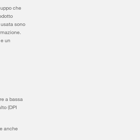
iluppo che
odotto
a usata sono
ormazione.
 e un
re a bassa
lto (DPI
re anche