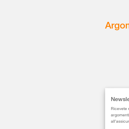
Argom
Newsle
Ricevete r
argomenti 
all’assicu