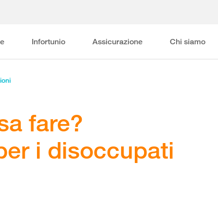
ne
Infortunio
Assicurazione
Chi siamo
ioni
osa fare?
per i disoccupati