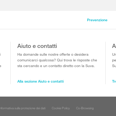
Prevenzione
Aiuto e contatti
A
i
Ha domande sulle nostre offerte o desidera
Un
comunicarci qualcosa? Qui trova le risposte che
pe
e
sta cercando e un contatto diretto con la Suva.
Su
Alla sezione Aiuto e contatti
Tr
Informativa sulla protezione dei dati
Cookie Policy
Co-Browsing