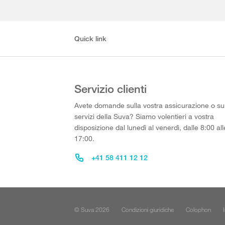
Quick link
Servizio clienti
Avete domande sulla vostra assicurazione o su
servizi della Suva? Siamo volentieri a vostra
disposizione dal lunedì al venerdì, dalle 8:00 all
17:00.
+41 58 411 12 12
© Suva 2026
Condizioni giuridiche
Colophon