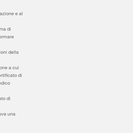
pazione e al
mma di
formare
ioni della
one a cui
rtificato di
medico
ato di
Suva una