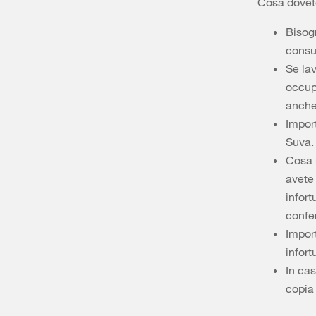
Cosa dovete
Bisogn
consu
Se la
occup
anche 
Import
Suva.
Cosa r
avete 
infort
confer
Import
infort
In cas
copia 