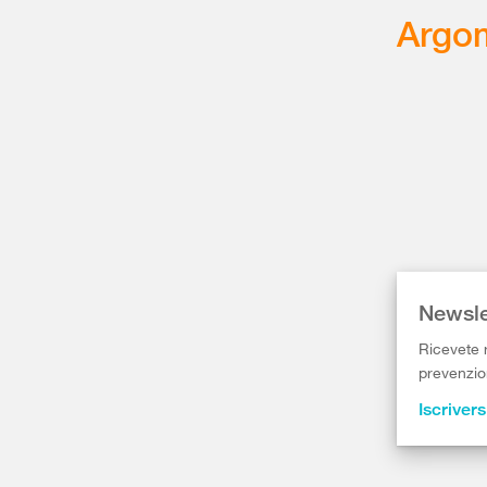
Argom
Newsle
Ricevete r
prevenzion
Iscrivers