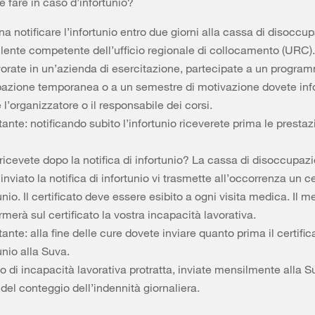
 fare in caso d’infortunio?
a notificare l’infortunio entro due giorni alla cassa di disoccu
lente competente dell’ufficio regionale di collocamento (URC).
vorate in un’azienda di esercitazione, partecipate a un progra
azione temporanea o a un semestre di motivazione dovete in
l’organizzatore o il responsabile dei corsi.
ante: notificando subito l’infortunio riceverete prima le prestaz
icevete dopo la notifica di infortunio? La cassa di disoccupazi
inviato la notifica di infortunio vi trasmette all’occorrenza un ce
unio. Il certificato deve essere esibito a ogni visita medica. Il 
merà sul certificato la vostra incapacità lavorativa.
ante: alla fine delle cure dovete inviare quanto prima il certific
unio alla Suva.
o di incapacità lavorativa protratta, inviate mensilmente alla 
del conteggio dell’indennità giornaliera.