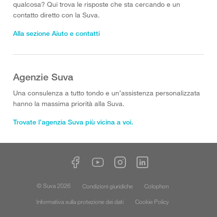
qualcosa? Qui trova le risposte che sta cercando e un
contatto diretto con la Suva.
Alla sezione Aiuto e contatti
Agenzie Suva
Una consulenza a tutto tondo e un’assistenza personalizzata
hanno la massima priorità alla Suva.
Trovate l’agenzia Suva più vicina a voi.
© Suva 2026
Condizioni giuridiche
Colophon
Informativa sulla protezione dei dati
Cookie Policy