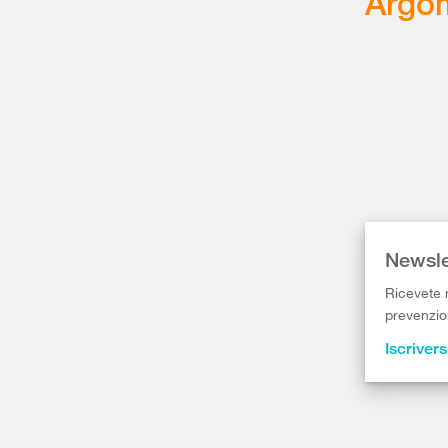
Argom
Newsle
Ricevete r
prevenzion
Iscrivers