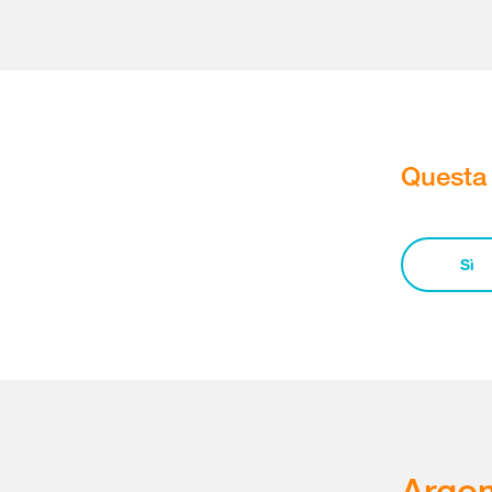
Questa 
Sì
Argom