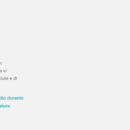
in
a vi
lute e di
dio durante
atura