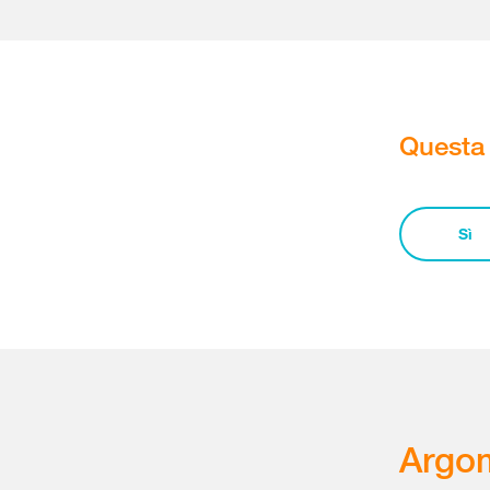
Questa 
Sì
Argom