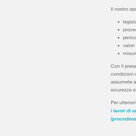
Il nostro o
legisl
proced
perico
valori
misure
Con il pres
condizioni 
assumete al
sicurezza s
Per ulterio
i lavori di 
(procedime