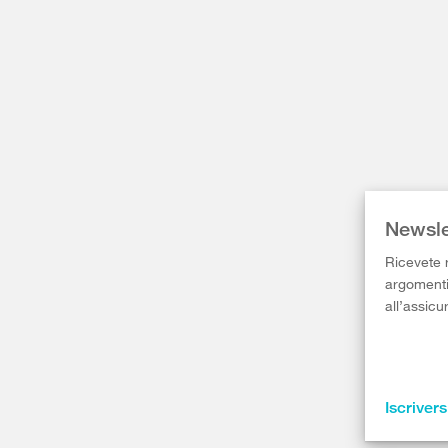
Newsle
Ricevete r
argomenti 
all’assicu
Iscrivers