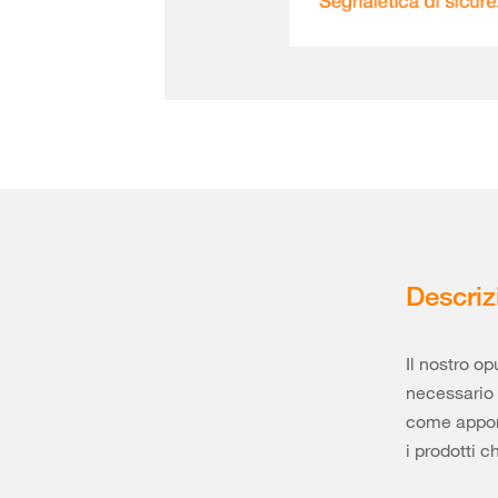
Descriz
Il nostro o
necessario i
come apporr
i prodotti c