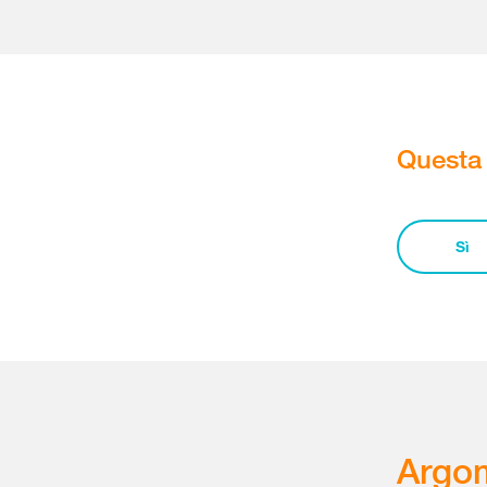
Questa 
Sì
Argom