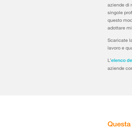
aziende di 
singole prof
questo modo
adottare mi
Scaricate l
lavoro e qua
L’
elenco del
aziende con
Questa 