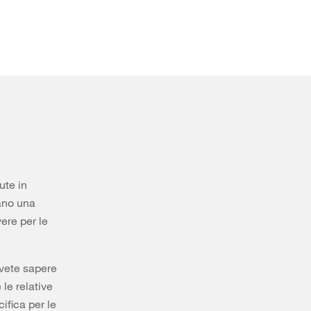
ute in
ano una
ere per le
ovete sapere
 le relative
ifica per le