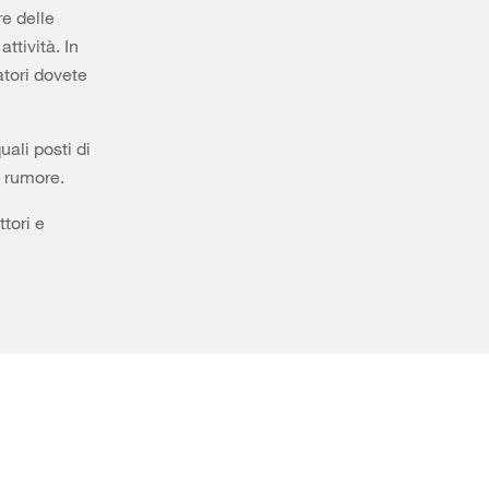
re delle
ttività. In
atori dovete
uali posti di
i rumore.
ttori e