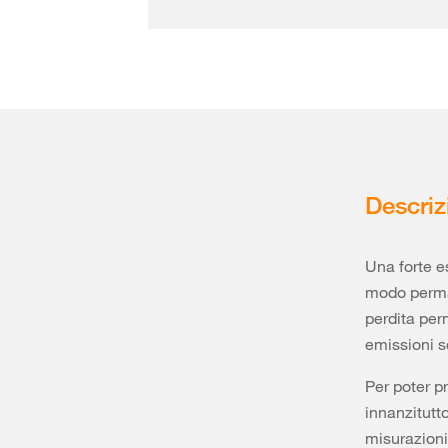
Descriz
Una forte e
modo perman
perdita per
emissioni so
Per poter p
innanzitutto
misurazioni