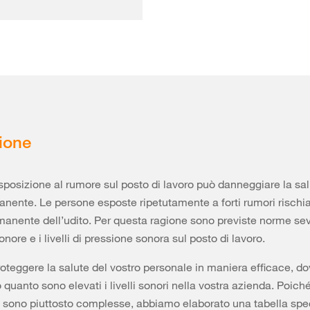
ione
sposizione al rumore sul posto di lavoro può danneggiare la sal
ente. Le persone esposte ripetutamente a forti rumori rischi
manente dell’udito. Per questa ragione sono previste norme sev
nore e i livelli di pressione sonora sul posto di lavoro.
roteggere la salute del vostro personale in maniera efficace, d
 quanto sono elevati i livelli sonori nella vostra azienda. Poiché
 sono piuttosto complesse, abbiamo elaborato una tabella spec