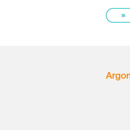
Sì
Argom