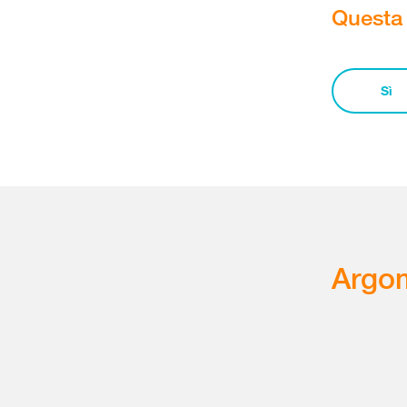
Questa 
Sì
Argom