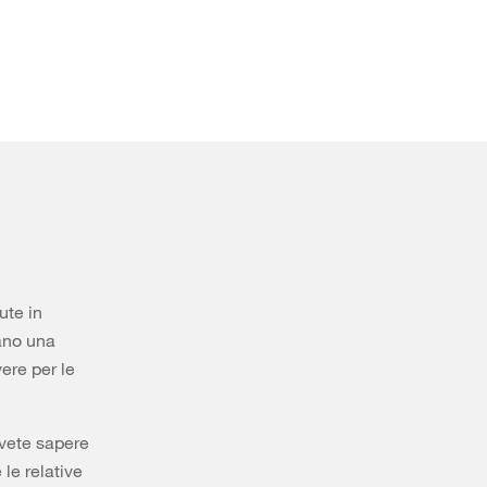
ute in
ano una
ere per le
ovete sapere
 le relative