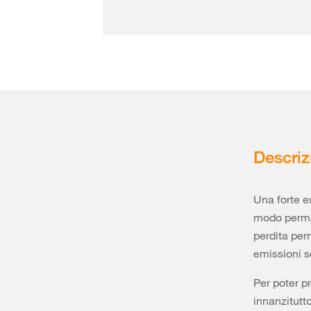
Descriz
Una forte e
modo perman
perdita per
emissioni so
Per poter p
innanzitutto