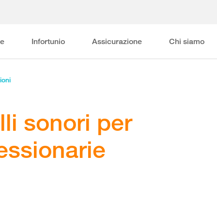
ne
Infortunio
Assicurazione
Chi siamo
ioni
lli sonori per
essionarie