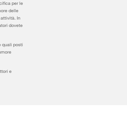
ifica per le
more delle
ttività. In
atori dovete
 quali posti
rumore
ttori e