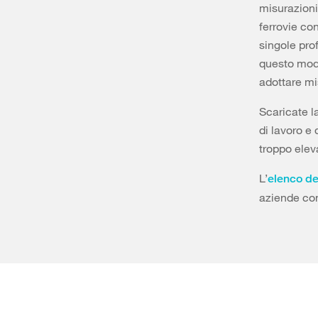
misurazioni
ferrovie co
singole prof
questo modo
adottare mi
Scaricate l
di lavoro e 
troppo elev
L’
elenco del
aziende con