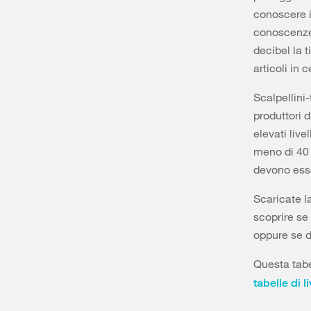
conoscere i
conoscenze 
decibel la t
articoli in 
Scalpellini-
produttori d
elevati live
meno di 40 
devono esse
Scaricate l
scoprire se 
oppure se d
Questa tabe
tabelle di l