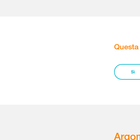
Questa 
Sì
Argom