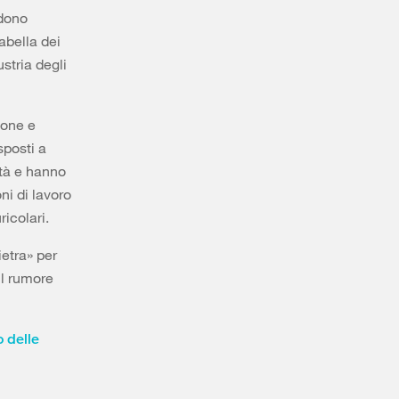
edono
abella dei
ustria degli
ione e
sposti a
ità e hanno
ni di lavoro
icolari.
ietra» per
il rumore
 delle