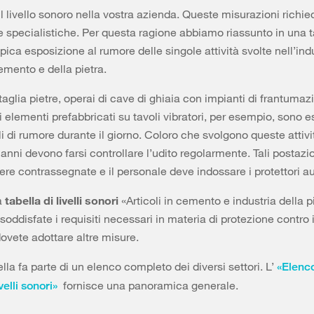
l livello sonoro nella vostra azienda. Queste misurazioni richi
specialistiche. Per questa ragione abbiamo riassunto in una t
ipica esposizione al rumore delle singole attività svolte nell’ind
cemento e della pietra.
taglia pietre, operai di cave di ghiaia con impianti di frantumaz
i elementi prefabbricati su tavoli vibratori, per esempio, sono e
lli di rumore durante il giorno. Coloro che svolgono queste attiv
anni devono farsi controllare l’udito regolarmente. Tali postazio
re contrassegnate e il personale deve indossare i protettori aur
a
tabella di livelli sonori
«Articoli in cemento e industria della p
soddisfate i requisiti necessari in materia di protezione contro 
ovete adottare altre misure.
lla fa parte di un elenco completo dei diversi settori. L’
«Elenco
fornisce una panoramica generale.
ivelli sonori»