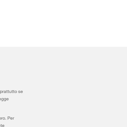
prattutto se
legge
oro. Per
ete