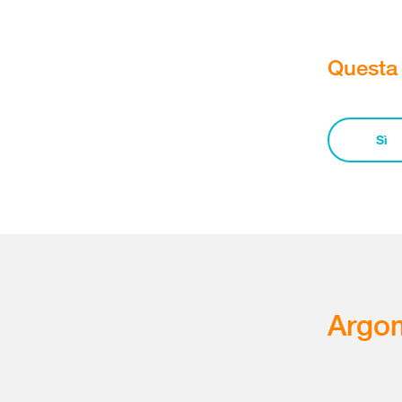
Questa 
Sì
Argom