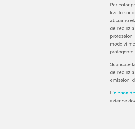
Per poter p
livello son
abbiamo ela
dell’edilizi
professioni 
modo vi mos
proteggere 
Scaricate l
dell’edilizi
emissioni d
L’
elenco del
aziende dov