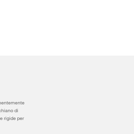
anentemente
chiano di
 rigide per