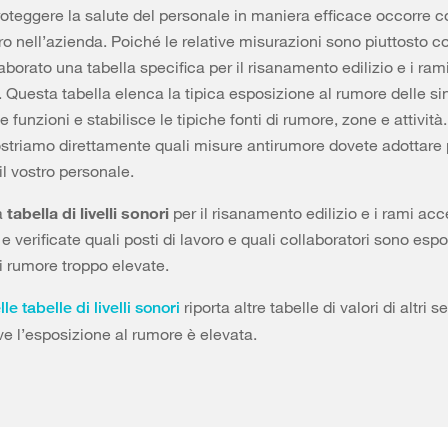
roteggere la salute del personale in maniera efficace occorre c
oro nell’azienda. Poiché le relative misurazioni sono piuttosto 
borato una tabella specifica per il risanamento edilizio e i ram
a. Questa tabella elenca la tipica esposizione al rumore delle si
e funzioni e stabilisce le tipiche fonti di rumore, zone e attività
triamo direttamente quali misure antirumore dovete adottare 
il vostro personale.
a
tabella di livelli sonori
per il risanamento edilizio e i rami acc
a e verificate quali posti di lavoro e quali collaboratori sono espo
i rumore troppo elevate.
riporta altre tabelle di valori di altri se
le tabelle di livelli sonori
e l’esposizione al rumore è elevata.