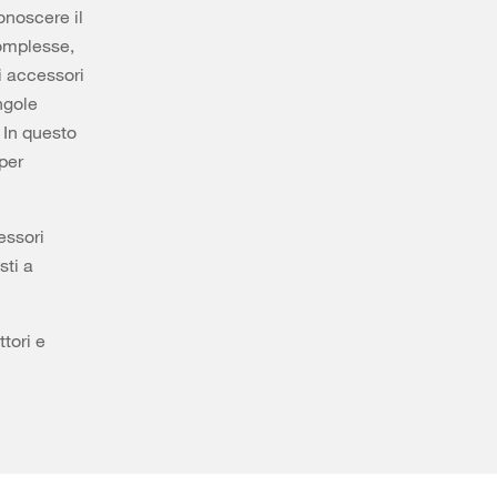
onoscere il
complesse,
i accessori
ngole
. In questo
per
essori
sti a
ttori e