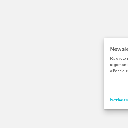
Newsle
Ricevete r
argomenti 
all’assicu
Iscrivers