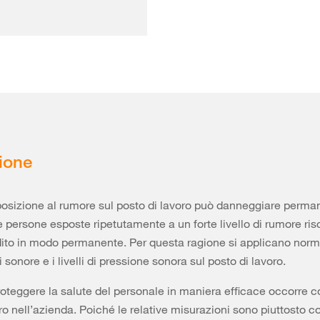
ione
posizione al rumore sul posto di lavoro può danneggiare perm
Le persone esposte ripetutamente a un forte livello di rumore ris
dito in modo permanente. Per questa ragione si applicano norme
 sonore e i livelli di pressione sonora sul posto di lavoro.
roteggere la salute del personale in maniera efficace occorre c
oro nell’azienda. Poiché le relative misurazioni sono piuttosto 