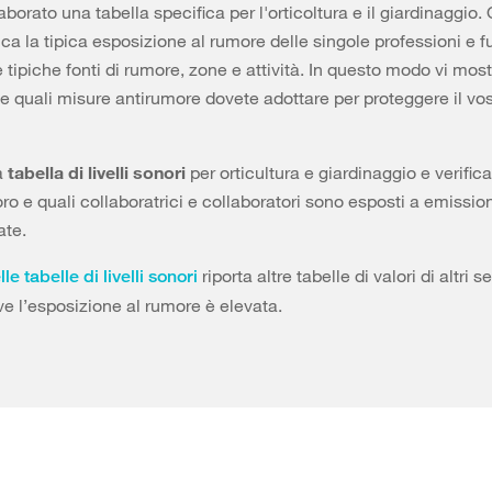
borato una tabella specifica per l'orticoltura e il giardinaggio.
nca la tipica esposizione al rumore delle singole professioni e f
e tipiche fonti di rumore, zone e attività. In questo modo vi mos
e quali misure antirumore dovete adottare per proteggere il vos
a
tabella di livelli sonori
per orticultura e giardinaggio e verifica
oro e quali collaboratrici e collaboratori sono esposti a emissio
ate.
riporta altre tabelle di valori di altri se
le tabelle di livelli sonori
e l’esposizione al rumore è elevata.