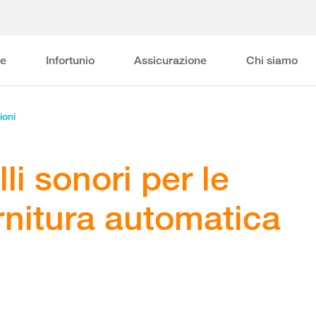
ne
Infortunio
Assicurazione
Chi siamo
ioni
lli sonori per le
rnitura automatica