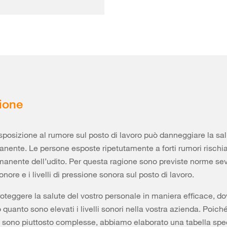
ione
sposizione al rumore sul posto di lavoro può danneggiare la sal
ente. Le persone esposte ripetutamente a forti rumori rischi
manente dell’udito. Per questa ragione sono previste norme sev
nore e i livelli di pressione sonora sul posto di lavoro.
roteggere la salute del vostro personale in maniera efficace, d
 quanto sono elevati i livelli sonori nella vostra azienda. Poiché
 sono piuttosto complesse, abbiamo elaborato una tabella spec