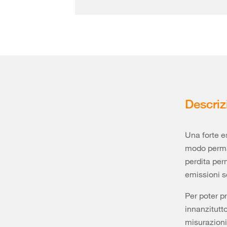
Descriz
Una forte e
modo perman
perdita per
emissioni so
Per poter p
innanzitutto
misurazioni