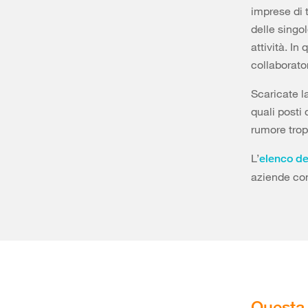
imprese di 
delle singol
attività. I
collaborato
Scaricate l
quali posti 
rumore trop
L’
elenco del
aziende con
Questa 