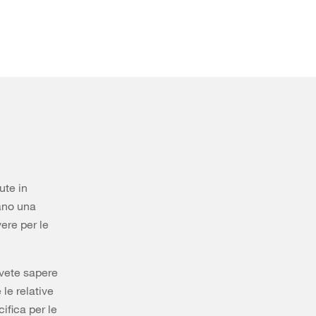
ute in
ano una
ere per le
ovete sapere
 le relative
ifica per le