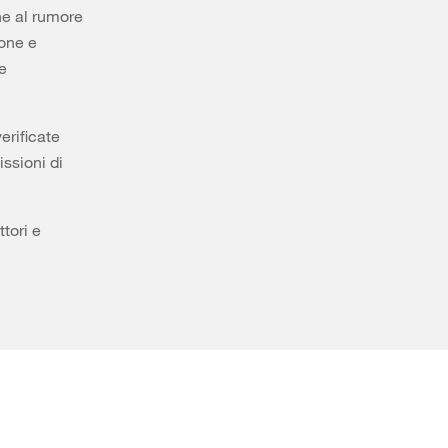
ne al rumore
zone e
 e
erificate
issioni di
ttori e