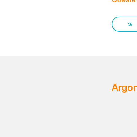
Sì
Argom