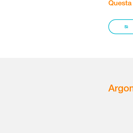
Questa 
Sì
Argom