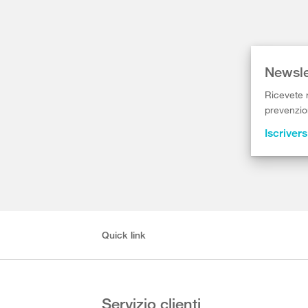
Newsle
Ricevete r
prevenzion
Iscrivers
Quick link
Servizio clienti