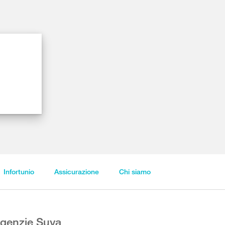
Infortunio
Assicurazione
Chi siamo
genzie Suva