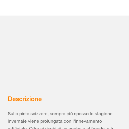
Descrizione
Sulle piste svizzere, sempre più spesso la stagione
invernale viene prolungata con l'innevamento
artificiale. Oltre ai rischi di valanghe e al freddo, altri