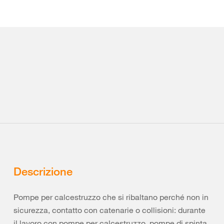
Descrizione
Pompe per calcestruzzo che si ribaltano perché non in
sicurezza, contatto con catenarie o collisioni: durante
il lavoro con pompe per calcestruzzo, pompe di spinta,