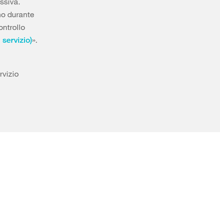
essiva.
no durante
ontrollo
».
 servizio)
rvizio