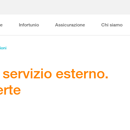
ne
Infortunio
Assicurazione
Chi siamo
ioni
 servizio esterno.
erte