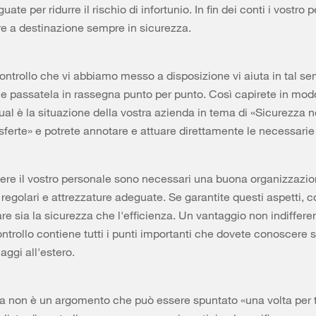
ate per ridurre il rischio di infortunio. In fin dei conti i vostro 
re a destinazione sempre in sicurezza.
 controllo che vi abbiamo messo a disposizione vi aiuta in tal se
 e passatela in rassegna punto per punto. Così capirete in mod
al è la situazione della vostra azienda in tema di «Sicurezza ne
asferte» e potrete annotare e attuare direttamente le necessarie
ere il vostro personale sono necessari una buona organizzazion
regolari e attrezzature adeguate. Se garantite questi aspetti, c
e sia la sicurezza che l'efficienza. Un vantaggio non indifferent
controllo contiene tutti i punti importanti che dovete conoscere 
aggi all'estero.
a non è un argomento che può essere spuntato «una volta per t