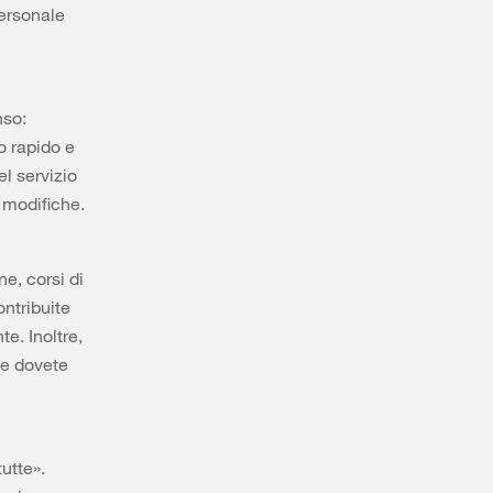
personale
nso:
o rapido e
l servizio
 modifiche.
e, corsi di
ontribuite
e. Inoltre,
se dovete
utte».