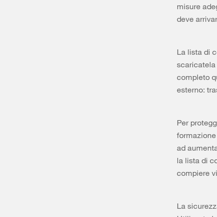
misure adegu
deve arriva
La lista di
scaricatela
completo qu
esterno: tr
Per protegg
formazione 
ad aumentar
la lista di 
compiere vi
La sicurezz