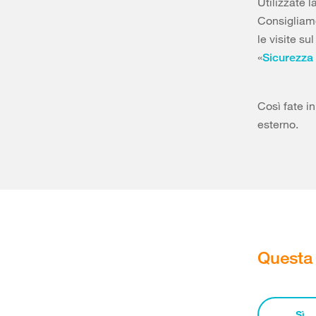
Utilizzate l
Consigliamo
le visite su
«
Sicurezza n
Così fate i
esterno.
Questa 
Sì