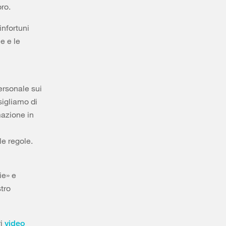
ro.
infortuni
e e le
ersonale sui
sigliamo di
mazione in
le regole.
ie» e
stro
ri
video