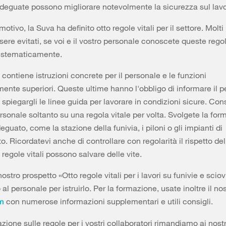
deguate possono migliorare notevolmente la sicurezza sul lavo
otivo, la Suva ha definito otto regole vitali per il settore. Molti 
ere evitati, se voi e il vostro personale conoscete queste regol
sistematicamente.
 contiene istruzioni concrete per il personale e le funzioni
ente superiori. Queste ultime hanno l'obbligo di informare il p
i spiegargli le linee guida per lavorare in condizioni sicure. Con
personale soltanto su una regola vitale per volta. Svolgete la for
guato, come la stazione della funivia, i piloni o gli impianti di
. Ricordatevi anche di controllare con regolarità il rispetto del
 regole vitali possono salvare delle vite.
nostro prospetto «Otto regole vitali per i lavori su funivie e sciov
o al personale per istruirlo. Per la formazione, usate inoltre il no
con numerose informazioni supplementari e utili consigli.
m
azione sulle regole per i vostri collaboratori rimandiamo ai nost