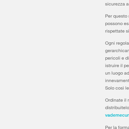
sicurezza a
Per questo m
possono ess
rispettate 
Ogni regola
gerarchicam
pericoli e d
istruire il 
un luogo ade
innevamento
Solo così le
Ordinate il 
distribuitel
vademecu
Per la form