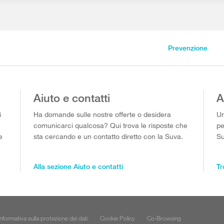
Prevenzione
Aiuto e contatti
A
i
Ha domande sulle nostre offerte o desidera
Un
comunicarci qualcosa? Qui trova le risposte che
pe
e
sta cercando e un contatto diretto con la Suva.
Su
Alla sezione Aiuto e contatti
Tr
Informativa sulla protezione dei dati
Cookie Policy
Co-Browsing