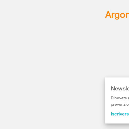
Argom
Newsle
Ricevete r
prevenzion
Iscrivers