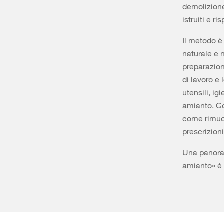
demolizione
istruiti e r
Il metodo è
naturale e n
preparazione
di lavoro e 
utensili, ig
amianto. Co
come rimuov
prescrizioni
Una panoram
amianto» è 