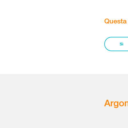
Questa 
Sì
Argom