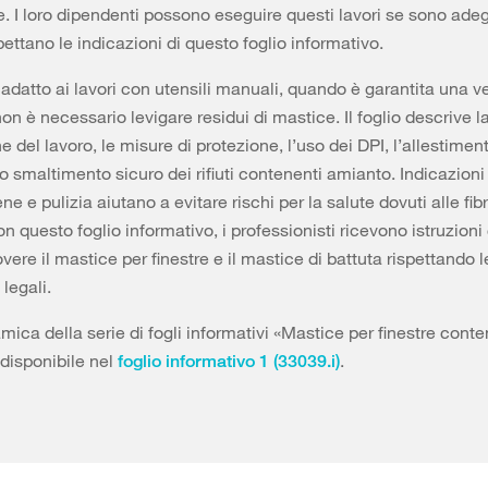
. I loro dipendenti possono eseguire questi lavori se sono ad
ispettano le indicazioni di questo foglio informativo.
 adatto ai lavori con utensili manuali, quando è garantita una v
on è necessario levigare residui di mastice. Il foglio descrive l
 del lavoro, le misure di protezione, l’uso dei DPI, l’allestimen
lo smaltimento sicuro dei rifiuti contenenti amianto. Indicazioni
iene e pulizia aiutano a evitare rischi per la salute dovuti alle fib
n questo foglio informativo, i professionisti ricevono istruzioni
ere il mastice per finestre e il mastice di battuta rispettando l
 legali.
ica della serie di fogli informativi «Mastice per finestre cont
disponibile nel
.
foglio informativo 1 (33039.i)