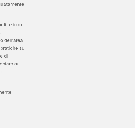
eguatamente
entilazione
a
to dell’area
 pratiche su
re di
 chiare su
e
enente