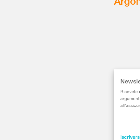
Argom
Newsle
Ricevete r
argomenti 
all’assicu
Iscrivers