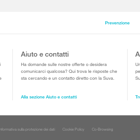
Prevenzione
Aiuto e contatti
A
i
Ha domande sulle nostre offerte o desidera
Un
comunicarci qualcosa? Qui trova le risposte che
pe
e
sta cercando e un contatto diretto con la Suva.
Su
Alla sezione Aiuto e contatti
Tr
Informativa sulla protezione dei dati
Cookie Policy
Co-Browsing