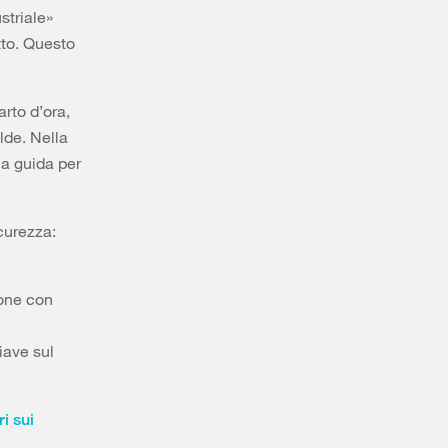
striale»
tto. Questo
arto d’ora,
alde. Nella
na guida per
icurezza:
ione con
iave sul
i sui