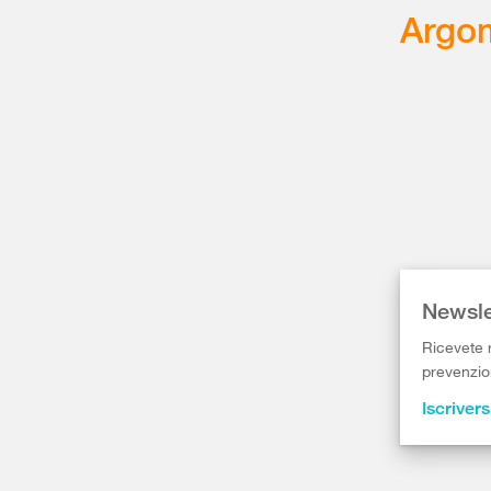
Argom
Newsle
Ricevete r
prevenzion
Iscrivers