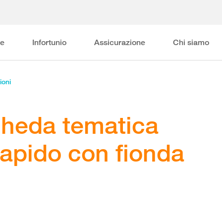
ne
Infortunio
Assicurazione
Chi siamo
ioni
cheda tematica
rapido con fionda