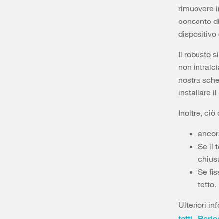
rimuovere i
consente di
dispositivo 
Il robusto s
non intralci
nostra sche
installare i
Inoltre, ciò
ancora
Se il 
chiusu
Se fis
tetto.
Ulteriori i
,
tetti,
Perico