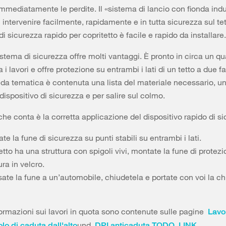
mmediatamente le perdite. Il «sistema di lancio con fionda indu
 intervenire facilmente, rapidamente e in tutta sicurezza sul te
di sicurezza rapido per copritetto è facile e rapido da installare.
istema di sicurezza offre molti vantaggi. È pronto in circa un qu
a i lavori e offre protezione su entrambi i lati di un tetto a due f
da tematica è contenuta una lista del materiale necessario, u
l dispositivo di sicurezza e per salire sul colmo.
 che conta è la corretta applicazione del dispositivo rapido di s
te la fune di sicurezza su punti stabili su entrambi i lati.
tetto ha una struttura con spigoli vivi, montate la fune di protez
ra in velcro.
sate la fune a un’automobile, chiudetela e portate con voi la ch
nformazioni sui lavori in quota sono contenute sulle pagine
Lavor
und
.
lo di caduta dall'alto
DPI anticaduta TODO_LINK