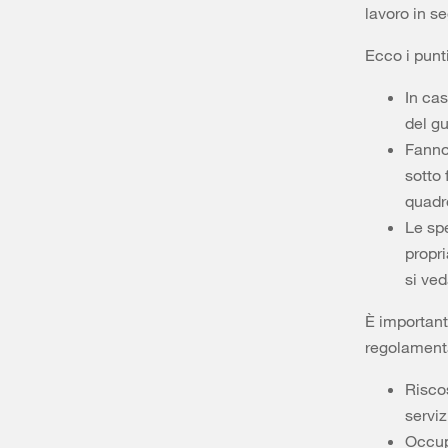
lavoro in se
Ecco i punti
In cas
del g
Fanno
sotto 
quadro
Le spe
propri
si ve
È important
regolamenta
Riscos
serviz
Occupa