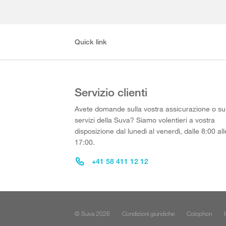
Quick link
Servizio clienti
Avete domande sulla vostra assicurazione o su
servizi della Suva? Siamo volentieri a vostra
disposizione dal lunedì al venerdì, dalle 8:00 all
17:00.
+41 58 411 12 12
© Suva 2026
Condizioni giuridiche
Colophon