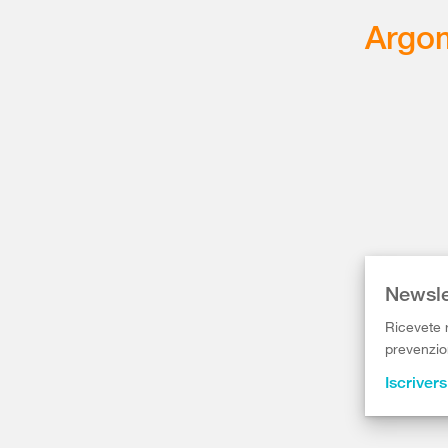
Argom
Newsle
Ricevete r
prevenzion
Iscrivers