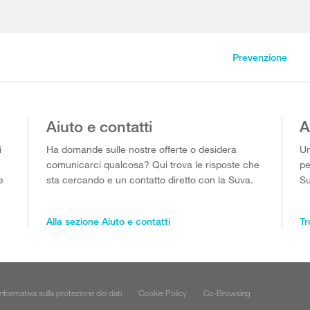
Prevenzione
Aiuto e contatti
A
i
Ha domande sulle nostre offerte o desidera
Un
comunicarci qualcosa? Qui trova le risposte che
pe
e
sta cercando e un contatto diretto con la Suva.
Su
Alla sezione Aiuto e contatti
Tr
Informativa sulla protezione dei dati
Cookie Policy
Co-Browsing