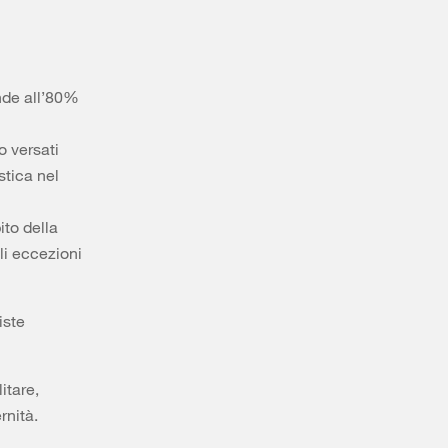
onde all’80%
o versati
stica nel
ito della
li eccezioni
iste
itare,
rnità.