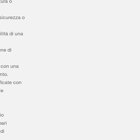
tura o
 sicurezza o
lità di una
une di
o con una
nto.
ficate con
le
io
pari
di