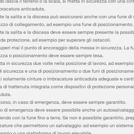
 lascia il terreno o la scala, si metta in sicurezza con una cin
bracatura anticaduta.
e la salita e la discesa può assicurarsi anche con una fune di
zzo di collegamento, ad esempio una fune di posizionamento.
e la salita e la discesa deve essere sempre presente la possibi
da protezione, ad esempio per superare gli ostacoli.
peri mai il punto di ancoraggio della messa in sicurezza. La f
ezza o posizionamento deve essere sempre tesa.
ta in sicurezza due volte nella posizione di lavoro, ad esempi
di sicurezza e una di posizionamento o due funi di posizioname
zzi solamente cinture o imbracature anticaduta adeguate e certi
a di trattenuta integrata come dispositivi di protezione persona
aduta.
ccorso, in caso di emergenza, deve essere sempre garantito.
so di emergenza deve essere possibile anche un autosalvatagg
ndo con la fune fino a terra. Se non è possibile garantirlo, pre
zzature che permettono un salvataggio: ad esempio un sistema 
aggio o una piattaforma di lavoro elevabile.