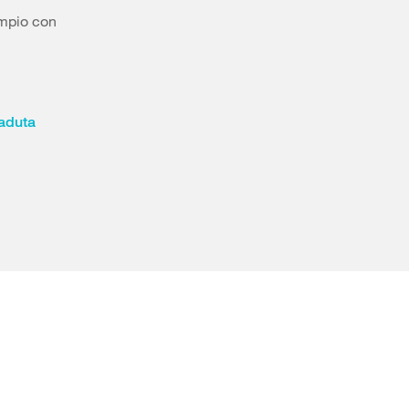
empio con
caduta