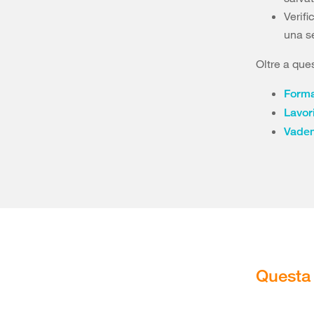
Verifi
una s
Oltre a que
Formaz
Lavor
Vadem
Questa 