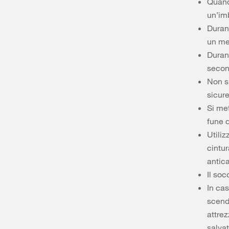
Quando
un’im
Durant
un me
Durant
secon
Non su
sicur
Si met
fune 
Utili
cintur
antic
Il so
In ca
scende
attre
salvat