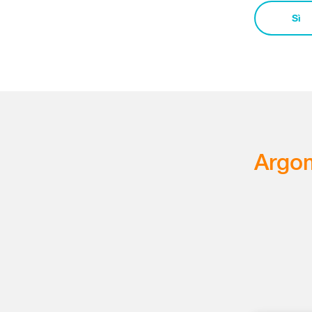
Sì
Argom