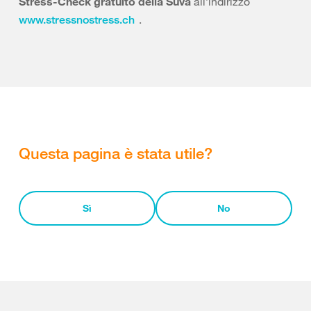
Stress-Check gratuito della Suva
all’indirizzo
.
www.stressnostress.ch
Questa pagina è stata utile?
Sì
No