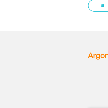
Sì
Argom