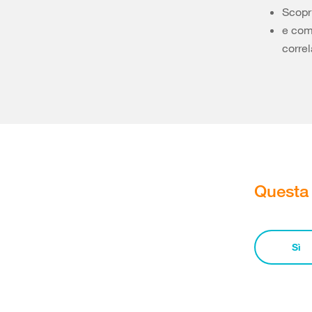
Scopri
e come
correl
Questa 
Sì