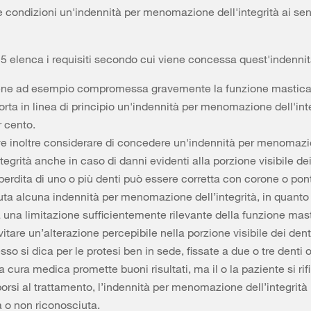
 condizioni un'indennità per menomazione dell'integrità ai sen
15 elenca i requisiti secondo cui viene concessa quest'indennit
ene ad esempio compromessa gravemente la funzione masticat
ta in linea di principio un'indennità per menomazione dell'inte
r cento.
ve inoltre considerare di concedere un'indennità per menomaz
ntegrità anche in caso di danni evidenti alla porzione visibile dei
perdita di uno o più denti può essere corretta con corone o ponti
uta alcuna indennità per menomazione dell’integrità, in quanto
 una limitazione sufficientemente rilevante della funzione mast
itare un’alterazione percepibile nella porzione visibile dei dent
sso si dica per le protesi ben in sede, fissate a due o tre denti o
 cura medica promette buoni risultati, ma il o la paziente si rifi
orsi al trattamento, l’indennità per menomazione dell’integrità
a o non riconosciuta.