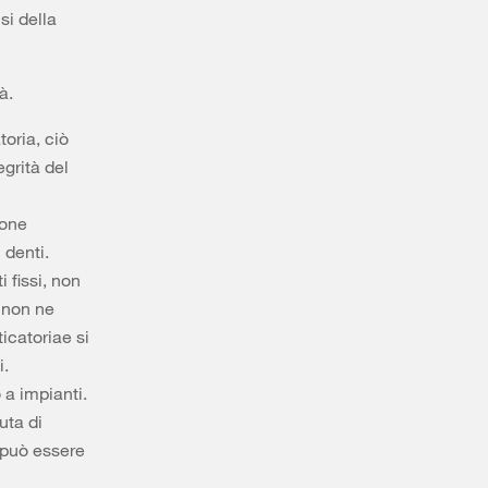
si della
à.
oria, ciò
grità del
ione
 denti.
 fissi, non
 non ne
icatoriae si
i.
 a impianti.
uta di
 può essere