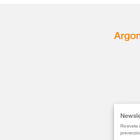
Argom
Newsle
Ricevete r
prevenzion