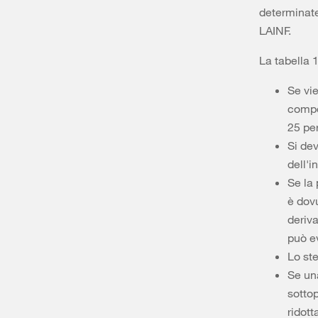
determinate
LAINF.
La tabella 
Se vi
compor
25 pe
Si de
dell'i
Se la 
è dov
deriva
può ev
Lo ste
Se una
sottop
ridott