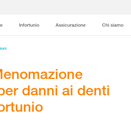
ne
Infortunio
Assicurazione
Chi siamo
ioni
 Menomazione
 per danni ai denti
fortunio