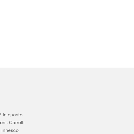
i? In questo
ni. Carrelli
i innesco