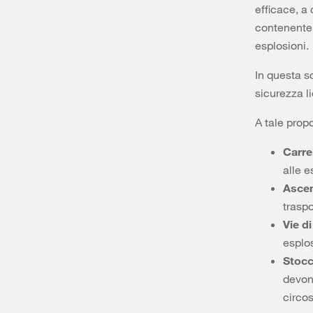
efficace, a 
contenente 
esplosioni.
In questa s
sicurezza l
A tale prop
Carrel
alle e
Ascen
traspo
Vie di
esplo
Stocc
devon
circos