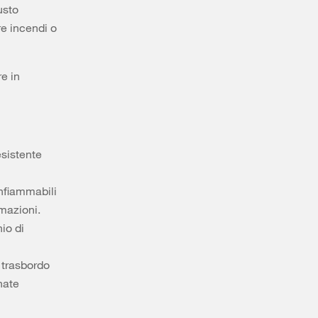
usto
e incendi o
re in
esistente
infiammabili
rmazioni.
io di
 trasbordo
nate