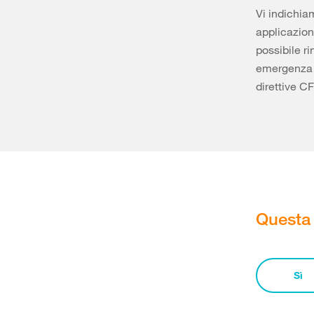
Vi indichia
applicazion
possibile r
emergenza f
direttive CF
Questa 
Sì