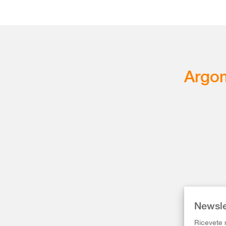
Argom
Newsle
Ricevete r