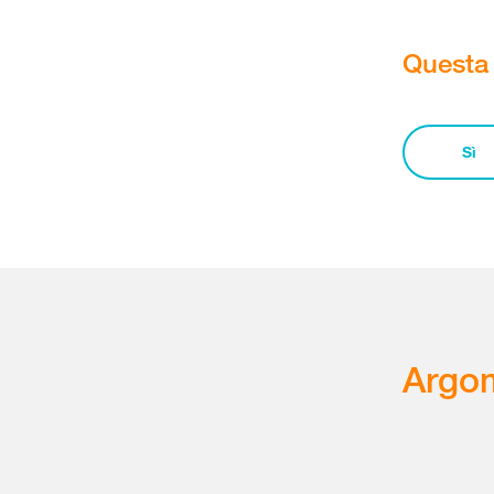
Questa 
Sì
Argom