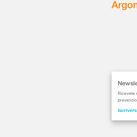
Argom
Newsle
Ricevete r
prevenzion
Iscrivers