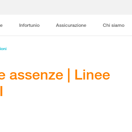
ne
Infortunio
Assicurazione
Chi siamo
ioni
e assenze | Linee
I