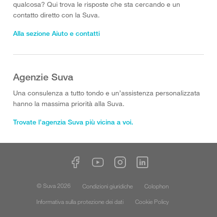
qualcosa? Qui trova le risposte che sta cercando e un
contatto diretto con la Suva.
Alla sezione Aiuto e contatti
Agenzie Suva
Una consulenza a tutto tondo e un’assistenza personalizzata
hanno la massima priorità alla Suva.
Trovate l’agenzia Suva più vicina a voi.
© Suva 2026
Condizioni giuridiche
Colophon
Informativa sulla protezione dei dati
Cookie Policy