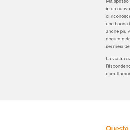
Ma spesso q
in un nuovo
di riconosc
una buona i
anche più v
accurata rid
sei mesi de
La vostra a
Rispondendo
correttamen
Questa 