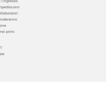
 l'ingresso
 impediscono
llaboratori
renderanno
ione
nei primi
i?
ate