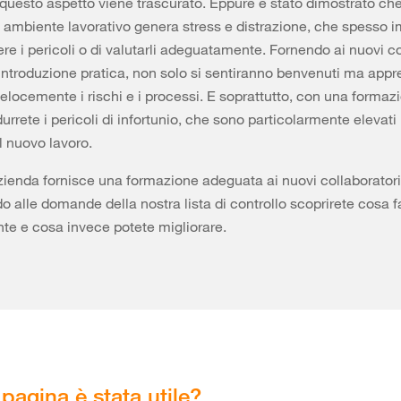
uesto aspetto viene trascurato. Eppure è stato dimostrato che
 ambiente lavorativo genera stress e distrazione, che spesso
ere i pericoli o di valutarli adeguatamente. Fornendo ai nuovi co
ntroduzione pratica, non solo si sentiranno benvenuti ma app
elocemente i rischi e i processi. E soprattutto, con una formaz
urrete i pericoli di infortunio, che sono particolarmente elevati 
l nuovo lavoro.
zienda fornisce una formazione adeguata ai nuovi collaborator
 alle domande della nostra lista di controllo scoprirete cosa f
te e cosa invece potete migliorare.
pagina è stata utile?