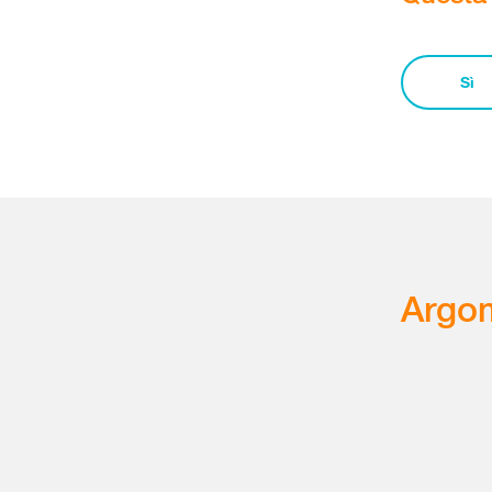
Sì
Argom