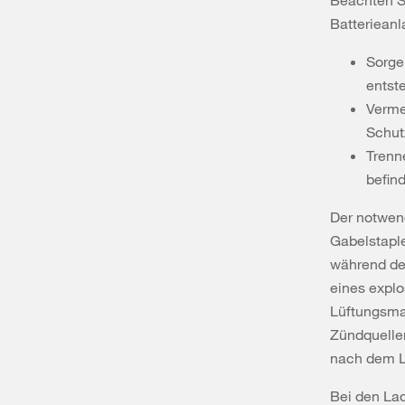
Beachten S
Batterieanl
Sorge
entst
Verme
Schutz
Trenn
befin
Der notwend
Gabelstaple
während de
eines explo
Lüftungsma
Zündquellen
nach dem L
Bei den Lad