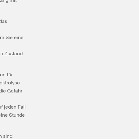
gang mit
 das
em Sie eine
en Zustand
en für
ektrolyse
die Gefahr
 jeden Fall
eine Stunde
n sind