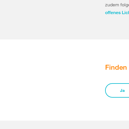
zudem folge
offenes Li
Finden 
Ja