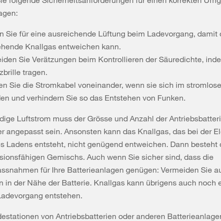
ie folgende Sicherheitsanforderungen für einen korrekten Um
agen:
n Sie für eine ausreichende Lüftung beim Ladevorgang, damit
ehende Knallgas entweichen kann.
iden Sie Verätzungen beim Kontrollieren der Säuredichte, ind
brille tragen.
en Sie die Stromkabel voneinander, wenn sie sich im stromlos
den und verhindern Sie so das Entstehen von Funken.
ige Luftstrom muss der Grösse und Anzahl der Antriebsbatteri
r angepasst sein. Ansonsten kann das Knallgas, das bei der El
s Ladens entsteht, nicht genügend entweichen. Dann besteht 
sionsfähigen Gemischs. Auch wenn Sie sicher sind, dass die
ssnahmen für Ihre Batterieanlagen genügen: Vermeiden Sie auf
 in der Nähe der Batterie. Knallgas kann übrigens auch noch 
adevorgang entstehen.
estationen von Antriebsbatterien oder anderen Batterieanlage