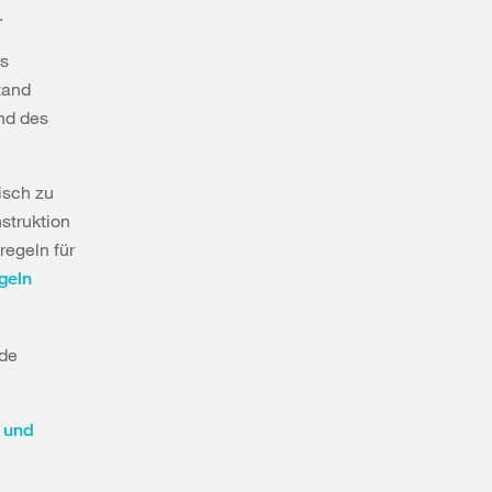
.
as
tand
nd des
isch zu
struktion
regeln für
geln
nde
 und