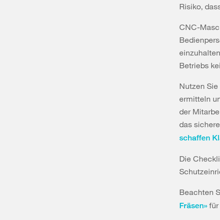
Risiko, das
CNC-Maschi
Bedienperso
einzuhalten
Betriebs ke
Nutzen Sie 
ermitteln 
der Mitarbe
das sicher
schaffen Kl
Die Checkli
Schutzeinr
Beachten Si
für
Fräsen»