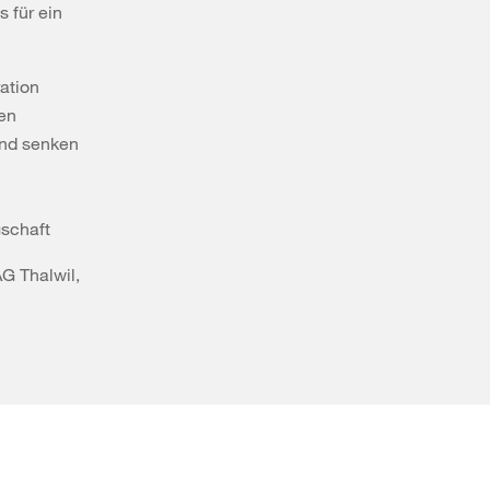
 für ein
ation
en
und senken
gschaft
G Thalwil,