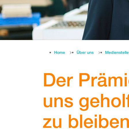
Home
Über uns
Medienstell
Der Prämi
uns geholf
zu bleibe