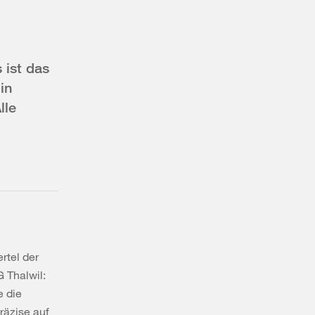
 ist das
in
lle
rtel der
 Thalwil:
e die
räzise auf