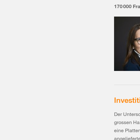
170 000 Fr
Investi
Der Untersc
grossen Hal
eine Platte
angeliefert