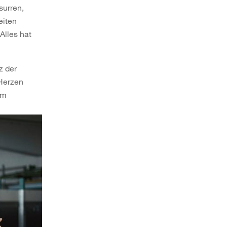
surren,
eiten
Alles hat
z der
 Herzen
im