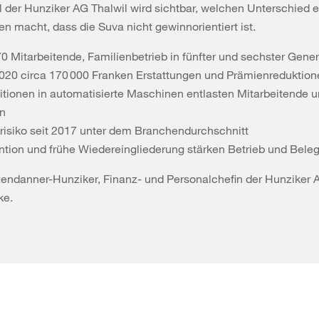
 der Hunziker AG Thalwil wird sichtbar, welchen Unterschied es
 macht, dass die Suva nicht gewinnorientiert ist.
70 Mitarbeitende, Familienbetrieb in fünfter und sechster Gener
2020 circa 170 000 Franken Erstattungen und Prämienreduktion
titionen in automatisierte Maschinen entlasten Mitarbeitende 
n
lrisiko seit 2017 unter dem Branchendurchschnitt
ntion und frühe Wiedereingliederung stärken Betrieb und Bele
endanner-Hunziker, Finanz- und Personalchefin der Hunziker A
cke.