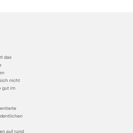
rt das
e
hen
sich nicht
 gut im
entierte
rdentlichen
en auf rund