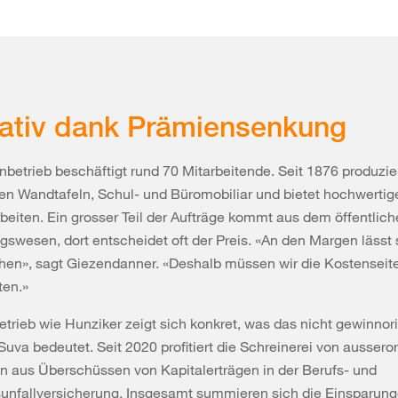
ativ dank Prämiensenkung
nbetrieb beschäftigt rund 70 Mitarbeitende. Seit 1876 produzie
n Wandtafeln, Schul- und Büromobiliar und bietet hochwertig
beiten. Ein grosser Teil der Aufträge kommt aus dem öffentlic
swesen, dort entscheidet oft der Preis. «An den Margen lässt 
hen», sagt Giezendanner. «Deshalb müssen wir die Kostenseite
ten.»
etrieb wie Hunziker zeigt sich konkret, was das nicht gewinnori
 Suva bedeutet.
Seit 2020 profitiert die Schreinerei von aussero
n aus Überschüssen von Kapitalerträgen in der Berufs- und
unfallversicherung. Insgesamt summieren sich die Einsparung