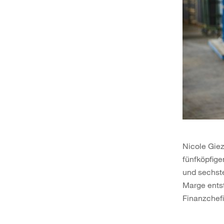
Nicole Giez
fünfköpfige
und sechst
Marge entst
Finanzchef