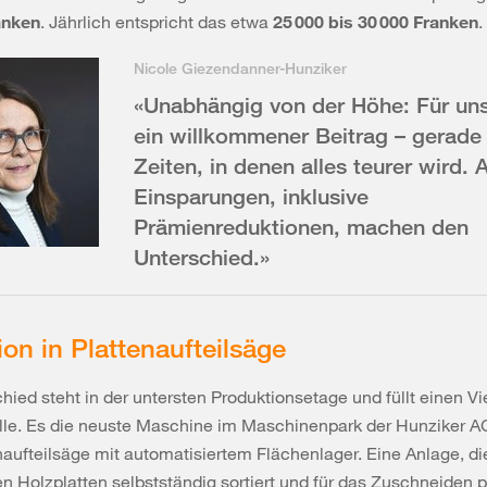
anken
. Jährlich entspricht das etwa
25 000 bis 30 000 Franken
.
Nicole Giezendanner-Hunziker
«Unabhängig von der Höhe: Für uns
ein willkommener Beitrag – gerade 
Zeiten, in denen alles teurer wird. A
Einsparungen, inklusive
Prämienreduktionen, machen den
Unterschied.»
tion in Plattenaufteilsäge
hied steht in der untersten Produktionsetage und füllt einen Vie
le. Es die neuste Maschine im Maschinenpark der Hunziker AG
naufteilsäge mit automatisiertem Flächenlager. Eine Anlage, di
en Holzplatten selbstständig sortiert und für das Zuschneiden p