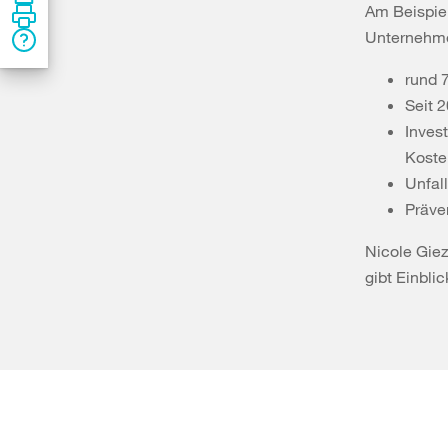
Am Beispiel
Unternehmen
rund 
Seit 
Inves
Koste
Unfal
Präve
Nicole Giez
gibt Einbli