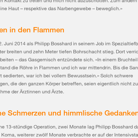
n Kontakt zu treten und mich nicht abzuschotten. Zum andern 
eine Haut – respektive das Narbengewebe – beweglich.»
en in den Flammen
2. Juni 2014 als Philipp Bosshard in seinem Job im Spezialtief
er breiten und zehn Meter tiefen Bohrschacht stieg. Dort verric
beiten – das Gasgemisch entzündete sich. «In einem Bruchteil
and die Röhre in Flammen und ich war mittendrin. Bis die San
t sedierten, war ich bei vollem Bewusstsein.» Solch schwere
en, die den ganzen Körper betreffen, seien eigentlich nicht zu
hme der Ärztinnen und Ärzte.
che Schmerzen und himmlische Gedanke
ine 13-stündige Operation, zwei Monate lag Philipp Bosshard 
 Koma, weiterer zwölf Monate verbrachte er auf der Intensivsta