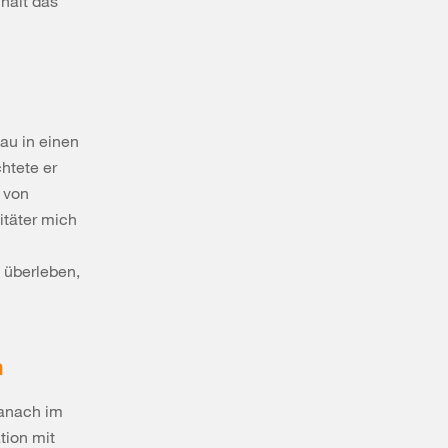
hält das
bau in einen
htete er
 von
itäter mich
 überleben,
n
danach im
tion mit