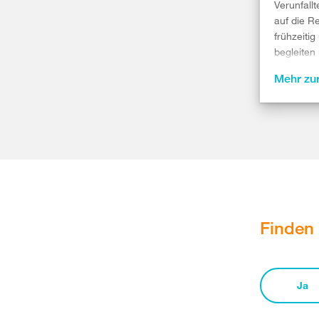
Verunfall
auf die R
frühzeiti
begleiten
diesem W
Mehr zur
Finden 
Ja