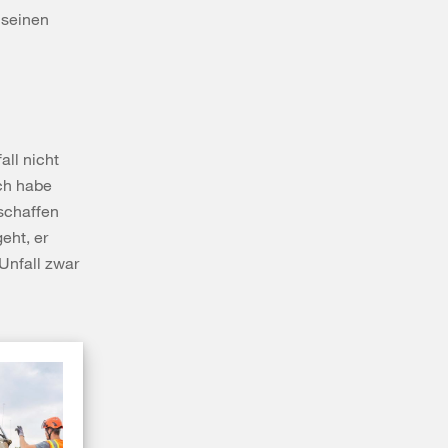
 seinen
all nicht
ch habe
schaffen
eht, er
Unfall zwar