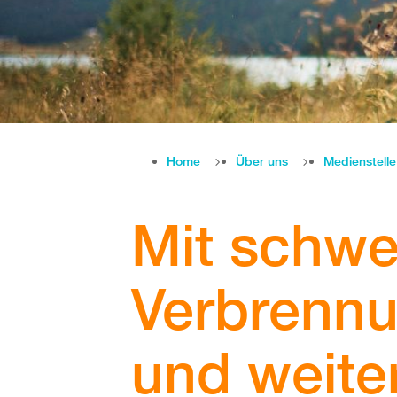
Home
Über uns
Medienstell
Mit schwe
Verbrennu
und weite