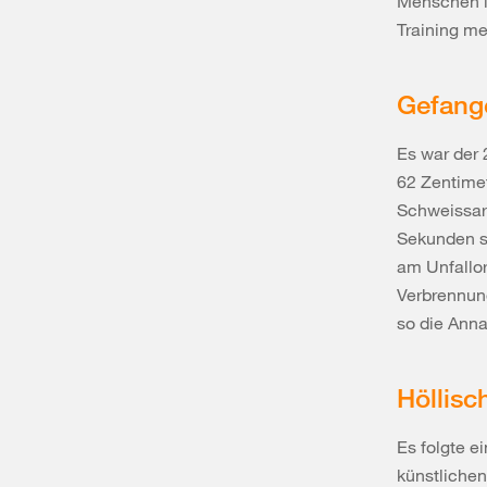
Menschen i
Training m
Gefang
Es war der 
62 Zentimet
Schweissar
Sekunden st
am Unfallor
Verbrennung
so die Anna
Höllis
Es folgte e
künstlichen