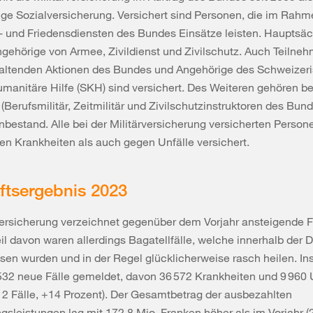
ge Sozialversicherung. Versichert sind Personen, die im Rah
- und Friedensdiensten des Bundes Einsätze leisten. Hauptsäc
ngehörige von Armee, Zivildienst und Zivilschutz. Auch Teilne
haltenden Aktionen des Bundes und Angehörige des Schweizer
umanitäre Hilfe (SKH) sind versichert. Des Weiteren gehören be
 (Berufsmilitär, Zeitmilitär und Zivilschutzinstruktoren des Bun
nbestand. Alle bei der Militärversicherung versicherten Person
n Krankheiten als auch gegen Unfälle versichert.
ftsergebnis 2023
versicherung verzeichnet gegenüber dem Vorjahr ansteigende F
il davon waren allerdings Bagatellfälle, welche innerhalb der D
en wurden und in der Regel glücklicherweise rasch heilen. I
32 neue Fälle gemeldet, davon 36 572 Krankheiten und 9 960 
12 Fälle, +14 Prozent). Der Gesamtbetrag der ausbezahlten
gsleistungen lag mit 172,8 Mio. Franken höher als im Vorjahr (