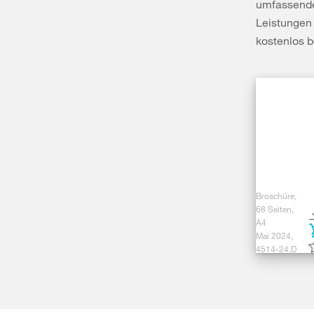
umfassende
Leistungen 
kostenlos b
Broschüre,
68 Seiten,
A4
Mai 2024,
4514-24.D