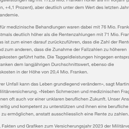
n, +4,1 Prozent), aber deutlich unter dem Wert des letzten Jahr
Pandemie.
 für medizinische Behandlungen waren dabei mit 76 Mio. Frank
stmals deutlich höher als die Rentenzahlungen mit 71 Mio. Fra
as ist zum einen darauf zurückzuführen, dass die Zahl der Re
d zum anderen, dass die Zunahme der Fallzahlen zu höheren
skosten geführt hatte. Die Taggeldleistungen hingegen entspr
ranken dem langjährigen Durchschnittswert, ebenso die
skosten in der Höhe von 20,4 Mio. Franken.
er Unfall kann das Leben grundlegend verändern», sagt Marti
 Militärversicherung. «Neben Schmerzen und medizinischen Fra
enen oft auch vor einer unklaren beruflichen Zukunft. Unser Ans
hzeitig und kompetent zu unterstützen und ihnen eine berufliche
 zu ermöglichen, anstatt ausschliesslich eine Rente zu zahlen.
, Fakten und Grafiken zum Versicherungsjahr 2023 der Militärv