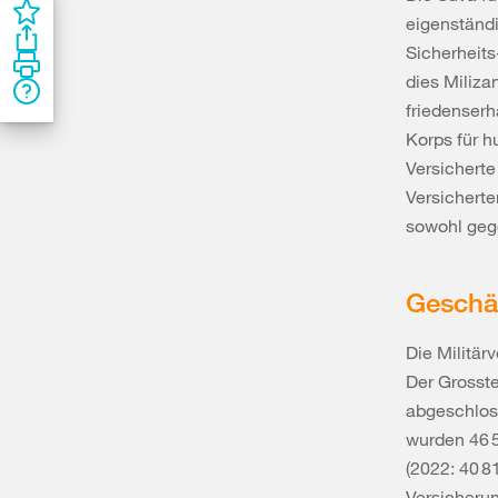
eigenständi
Sicherheits
dies Miliza
friedenser
Korps für h
Versicherte
Versicherte
sowohl gege
Geschä
Die Militär
Der Grosste
abgeschloss
wurden 46 5
(2022: 40 8
Versicherun