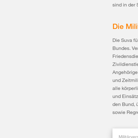
sind in der
Die Mil
Die Suva fü
Bundes. Ver
Friedensdie
Zivildienst
Angehörige 
und Zeitmil
alle körper
und Einsätz
den Bund, ü
sowie Regre
Militärve