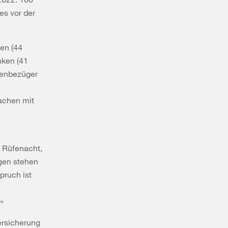
es vor der
en (44
nken (41
ntenbezüger
achen mit
n Rüfenacht,
gen stehen
pruch ist
»
ersicherung