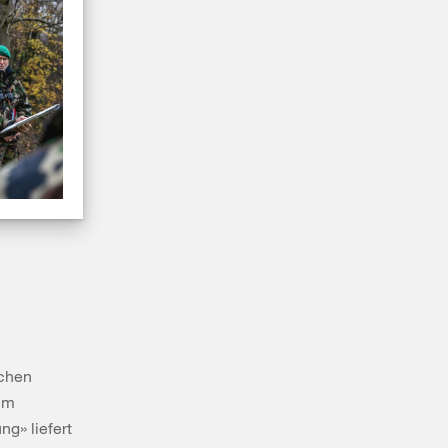
schen
hem
ng» liefert