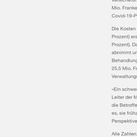
Mio. Franke
Covid-19-
Die Kosten
Prozent) er
Prozent). D
abnimmt un
Behandlung
25,5 Mio. F
Verwaltung
«Ein schwer
Leiter der
die Betroff
es, sie frü
Perspektive
Alle Zahlen