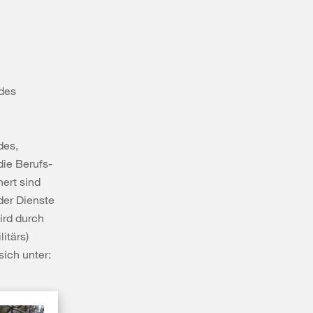
 des
des,
die Berufs-
ert sind
der Dienste
ird durch
itärs)
ich unter: