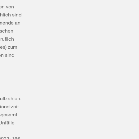
men von
hlich sind
hmende an
ischen
ruflich
des) zum
en sind
allzahlen.
ienstzeit
nsgesamt
Unfälle
2022: 166