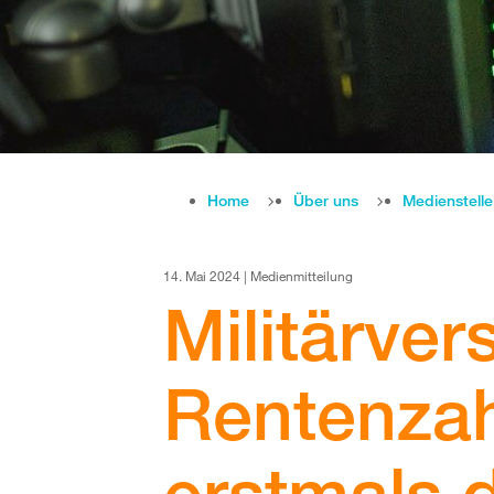
Home
Über uns
Medienstell
14. Mai 2024 | Medienmitteilung
Militärver
Rentenza
erstmals d