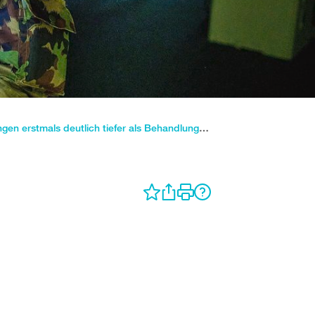
Militärversicherung: Rentenzahlungen erstmals deutlich tiefer als Behandlungskosten