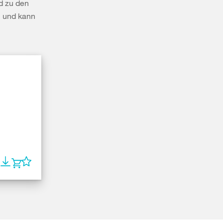
d zu den
h und kann
t 2005