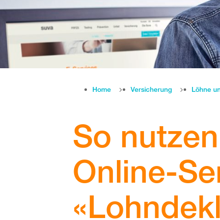
Home
Versicherung
Löhne u
So nutzen
Online-Se
«Lohndekl