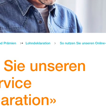
nd Prämien
Lohndeklaration
So nutzen Sie unseren Online
 Sie unseren
rvice
aration»