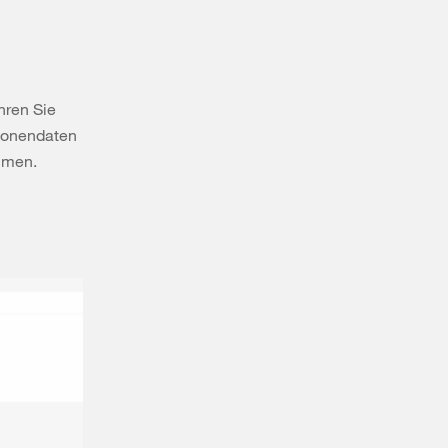
hren Sie
rsonendaten
hmen.