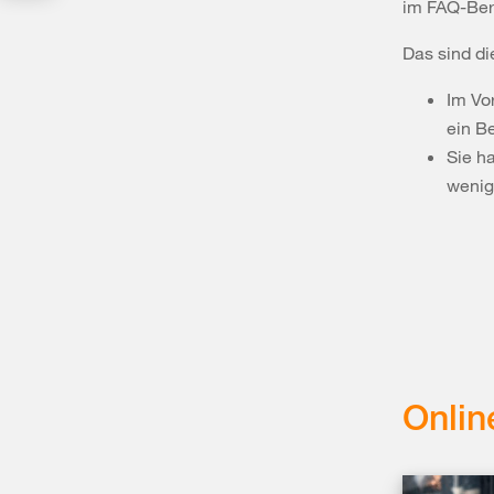
im FAQ-Bere
Das sind di
Im Vo
ein B
Sie h
wenig
Onlin