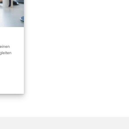
 einen
gleiten