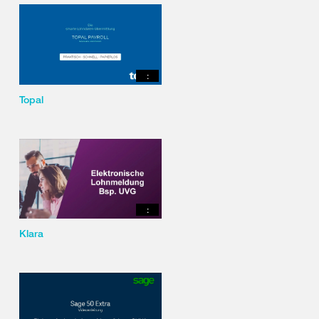
:
Topal
:
Klara