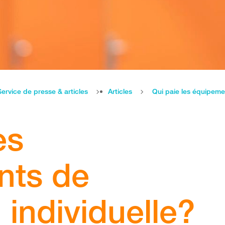
Service de presse & articles
Articles
Qui paie les équipemen
es
nts de
 individuelle?