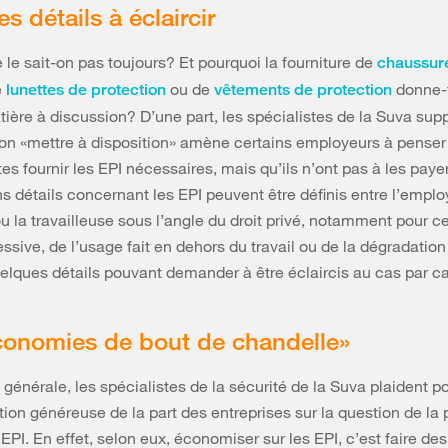
s détails à éclaircir
 le sait-on pas toujours? Et pourquoi la fourniture de
chaussur
e
ou de
donne-t
lunettes de protection
vêtements de protection
ière à discussion? D’une part, les spécialistes de la Suva su
ion «mettre à disposition» amène certains employeurs à penser 
es fournir les EPI nécessaires, mais qu’ils n’ont pas à les payer
ns détails concernant les EPI peuvent être définis entre l’emplo
ou la travailleuse sous l’angle du droit privé, notamment pour c
essive, de l’usage fait en dehors du travail ou de la dégradation
elques détails pouvant demander à être éclaircis au cas par ca
conomies de bout de chandelle»
générale, les spécialistes de la sécurité de la Suva plaident p
ion généreuse de la part des entreprises sur la question de la 
EPI. En effet, selon eux, économiser sur les EPI, c’est faire d