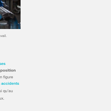
vail.
ses
sposition
n figure
s accidents
si qu’au
ux.