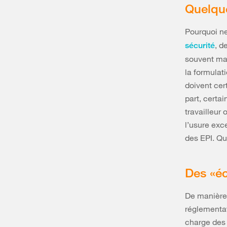
Quelque
Pourquoi ne
, d
sécurité
souvent mat
la formulat
doivent cert
part, certai
travailleur 
l’usure exc
des EPI. Qu
Des «é
De manière 
réglementat
charge des 