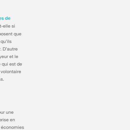
es de
-elle si
pposent que
qu’ils
. D’autre
yeur et le
e qui est de
 volontaire
s.
our une
prise en
es économies