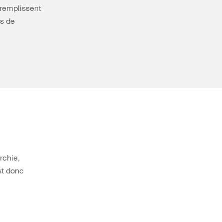
 remplissent
ts de
rchie,
st donc