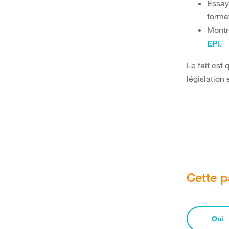
Essay
format
Montr
.
EPI
Le fait est 
législation 
Cette p
Oui